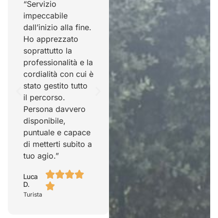
“Servizio
“Servizio ottimo e
impeccabile
persona davvero
dall’inizio alla fine.
gentile. Puntuale,
Ho apprezzato
organizzato e
soprattutto la
sempre educato.
professionalità e la
Si vede che c’è
cordialità con cui è
attenzione verso il
stato gestito tutto
cliente e questo fa
il percorso.
la differenza,
Persona davvero
soprattutto quando
disponibile,
si viaggia.”
puntuale e capace
Giuseppe
R.
di metterti subito a
Turista
tuo agio.”
Luca
D.
Turista