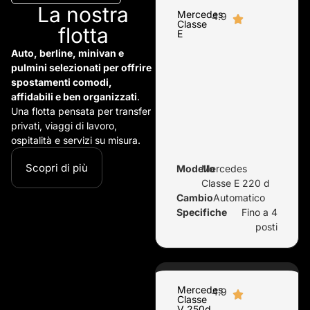
La nostra
Mercedes
4.9
Classe
flotta
E
Auto, berline, minivan e
pulmini selezionati per offrire
spostamenti comodi,
affidabili e ben organizzati
.
Una flotta pensata per transfer
privati, viaggi di lavoro,
ospitalità e servizi su misura.
Scopri di più
Modello
Mercedes
Classe E 220 d
Cambio
Automatico
Specifiche
Fino a 4
posti
Mercedes
4.9
Classe
V 250d