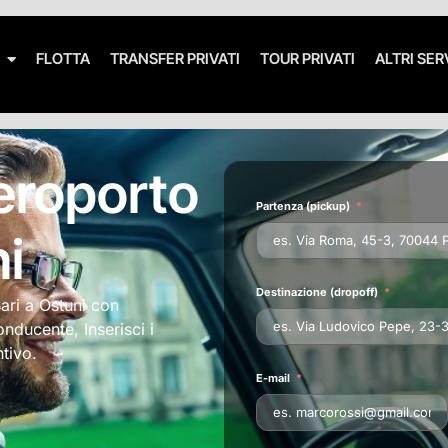
FLOTTA
TRANSFER PRIVATI
TOUR PRIVATI
ALTRI SER
eroporto
Partenza (pickup)
ni
Destinazione (dropoff)
ari a Ostuni con
onducente, Inserisci i
ntivo.
E-mail