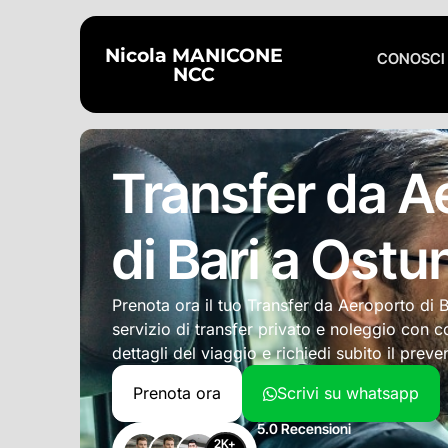
Nicola MANICONE
CONOSCI
NCC
Transfer da A
di Bari a Ostu
Prenota ora il tuo Transfer da Aeroporto di B
servizio di transfer privato e noleggio con c
dettagli del viaggio e richiedi subito il preve
Prenota ora
Scrivi su whatsapp
5.0 Recensioni
2
K+