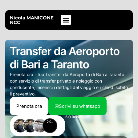
Nicola MANICONE
NCC
TRANSFER PRIVATI
TOUR PRIVATI
ALTRI SERVIZI
Transfer da Aeroporto
di Bari a Taranto
Prenota ora il tuo Transfer da Aeroporto di Bari a Taranto
con servizio di transfer privato e noleggio con
conducente, Inserisci i dettagli del viaggio e richiedi subito
il preventivo.
Prenota ora
Scrivi su whatsapp
5.0 Recensioni
2
K+